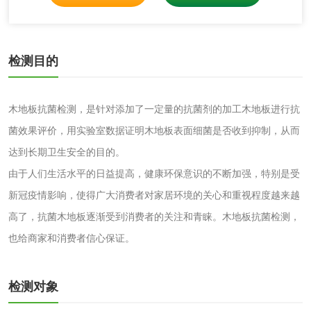
铝酸钙检测
三氯异氰尿酸检测
磷酸二氢铵检测
缓蚀阻垢剂检测
检测目的
石灰检测
木地板抗菌检测，是针对添加了一定量的抗菌剂的加工木地板进行抗
活性炭
菌效果评价，用实验室数据证明木地板表面细菌是否收到抑制，从而
达到长期卫生安全的目的。
活性炭检测
煤质颗粒活性炭检
由于人们生活水平的日益提高，健康环保意识的不断加强，特别是受
测
新冠疫情影响，使得广大消费者对家居环境的关心和重视程度越来越
脱硫脱硝活性炭检
煤质活性炭检测
高了，抗菌木地板逐渐受到消费者的关注和青睐。木地板抗菌检测，
测
也给商家和消费者信心保证。
电厂水处理活性炭
木质活性炭检测
检测
木质净水用活性炭
检测对象
检测