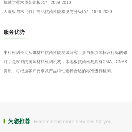
抗菌防霉木质装饰板JC/T 2039-2010
化工原料检测
化学品检测
人造板与木（竹）制品抗菌性能检测与分级LY/T 1926-2020
工业用氯化铵检测
服务优势
颜料油墨
中科检测长期从事材料抗菌性能测试研究，参与多项国标及行标的修
油墨检测
凹版油墨和柔印油
订，是权威的抗菌材料检测机构，木地板抗菌检测具有CMA、CNAS
墨检测
资质，可根据客户要求及产品特性选择合适的标准进行检测。
陶瓷颜料检测
油墨成分分析
玻璃画颜料检测
儿童水粉画颜料检
测
水性印刷油墨检测
为您推荐
Recommend more services for you
油品