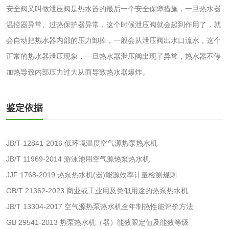
安全阀又叫做泄压阀是热水器的最后一个安全保障措施，一旦热水器
温控器异常、过热保护器异常，这个时候泄压阀就会起到作用了，就
玻璃画颜料检测
儿童水粉画颜料检
会自动把热水器内部的压力卸掉，一般会从泄压阀出水口流水，这个
测
水性印刷油墨检测
正常的热水器泄压现象，一旦热水器泄压阀出现了异常，热水器不停
加热导致内部压力过大从而导致热水器爆炸。
油品
鉴定依据
油品检测
润滑油检测
生物柴油检测
生物质燃料检测
JB/T 12841-2016 低环境温度空气源热泵热水机
JB/T 11969-2014 游泳池用空气源热泵热水机
防冻液检测
润滑油运动粘度检
JJF 1768-2019 热泵热水机(器)能源效率计量检测规则
GB/T 21362-2023 商业或工业用及类似用途的热泵热水机
测
齿轮油检测
JB/T 13304-2017 空气源热泵热水机全年制热性能评价方法
GB 29541-2013 热泵热水机（器）能效限定值及能效等级