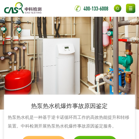
400-133-6008
水处理剂
水处理药剂检测
聚丙烯酰胺检测
铝酸钙检测
三氯异氰尿酸检测
磷酸二氢铵检测
缓蚀阻垢剂检测
石灰检测
热泵热水机爆炸事故原因鉴定
活性炭
热泵热水机是一种基于逆卡诺循环而工作的高效热能提升和转移
装置。中科检测开展热泵热水机爆炸事故原因鉴定服务。
活性炭检测
煤质颗粒活性炭检