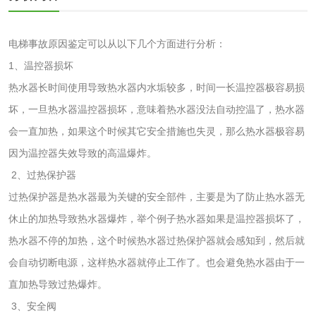
化工试剂
电梯事故原因鉴定可以从以下几个方面进行分析：
1、温控器损坏
乳酸钠检测
消泡剂检测
热水器长时间使用导致热水器内水垢较多，时间一长温控器极容易损
坏，一旦热水器温控器损坏，意味着热水器没法自动控温了，热水器
化工助剂检测
涂料助剂检测
会一直加热，如果这个时候其它安全措施也失灵，那么热水器极容易
化工原料检测
化学品检测
因为温控器失效导致的高温爆炸。
2、过热保护器
工业用氯化铵检测
过热保护器是热水器最为关键的安全部件，主要是为了防止热水器无
休止的加热导致热水器爆炸，举个例子热水器如果是温控器损坏了，
颜料油墨
热水器不停的加热，这个时候热水器过热保护器就会感知到，然后就
会自动切断电源，这样热水器就停止工作了。也会避免热水器由于一
油墨检测
凹版油墨和柔印油
直加热导致过热爆炸。
墨检测
3、安全阀
陶瓷颜料检测
油墨成分分析