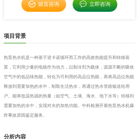
留言咨询
立即咨询
测
脱硫脱硝活性炭检
煤质活性炭检测
测
电厂水处理活性炭
木质活性炭检测
项目背景
检测
木质净水用活性炭
热泵热水机是一种基于逆卡诺循环而工作的高效热能提升和转移装
检测
农药肥料
置，它利用少量的电能作为动力，以制冷剂为载体，源源不断的吸收
空气中的低品味热能，转化为可利用的高品位热能，再将高品位热能
肥料检测
微生物肥料检测
释放到需要加热的水中，制取生活热水，再通过热水管路输送给用
户。能将低温热源的热量（如空气、土壤、海水、地下水等）转移到
化肥检测
微生物菌剂检测
需要加热的水中，实现对水的加热功能。中科检测开展热泵热水机爆
炸事故原因鉴定服务。
有机肥检测
钾肥检测
磷酸肥料检测
分析内容