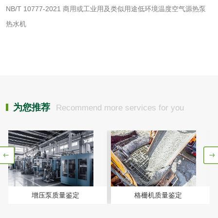
NB/T 10777-2021 商用或工业用及类似用途低环境温度空气源热泵
热水机
食品接触
食品接触材料检测
奶嘴检测
食品包装材料检测
餐具检测
食品包装用阻隔塑
食品包装用纸铝塑
为您推荐
Recommend more services for you
料袋检测
复合膜、袋检测
食品蒸煮复合膜、
袋检测
文体用品
学生用品检测
文具检测
增压泵质量鉴定
格栅机质量鉴定
涂改液/修正液检测
学生书包/书袋检测