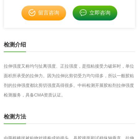
留言咨询
立即咨询
洗衣液检测
洗涤剂检测
花露水检测
蚊香液检测
检测介绍
清洗剂检测
日化产品毒理检测
拉伸强度又称均匀扯离强度、正拉强度，是指粘接受力破坏时，单位
洗手液检测
面积所承受的拉伸力。因为拉伸比剪切受力均匀得多，所以一般胶粘
剂的拉伸强度都比剪切强度高得很多。中科检测开展胶粘剂拉伸强度
检测服务，具备CMA资质认证。
水处理剂
检测方法
水处理药剂检测
聚丙烯酰胺检测
铝酸钙检测
三氯异氰尿酸检测
由两根棒状被粘物对接构成的接头，具胶接面和试样纵轴垂直，拉伸