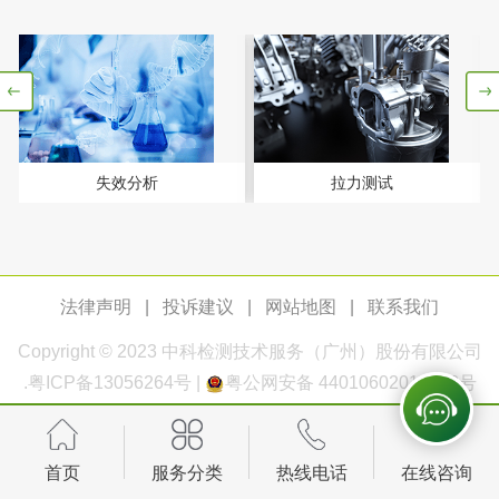
农药肥料
肥料检测
微生物肥料检测
化肥检测
微生物菌剂检测
失效分析
拉力测试
有机肥检测
钾肥检测
磷酸肥料检测
法律声明
|
投诉建议
|
网站地图
|
联系我们
化工试剂
Copyright © 2023
中科检测
技术服务（广州）股份有限公司
乳酸钠检测
消泡剂检测
.
粤ICP备13056264号
|
粤公网安备 44010602011168号
化工助剂检测
涂料助剂检测
首页
服务分类
热线电话
在线咨询