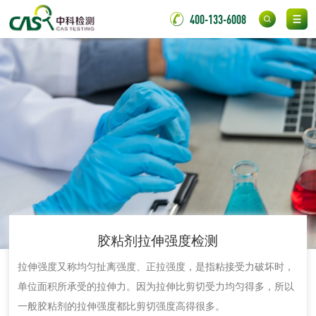
400-133-6008
消毒产品备案
防螨除螨检测
微生物检测
化妆品
化妆品毒理试验
化妆品毒理测试
化妆品眼刺激试验
化妆品皮肤刺激试
验
化妆品急性经口毒
化妆品皮肤变态反
胶粘剂拉伸强度检测
性试验
应试验
拉伸强度又称均匀扯离强度、正拉强度，是指粘接受力破坏时，
皮肤光变态反应试
单位面积所承受的拉伸力。因为拉伸比剪切受力均匀得多，所以
验
一般胶粘剂的拉伸强度都比剪切强度高得很多。
日化产品