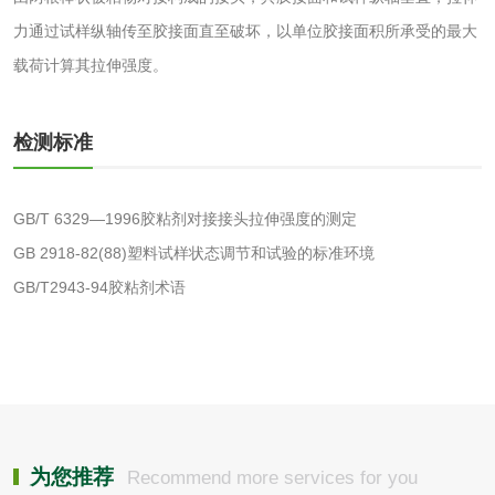
力通过试样纵轴传至胶接面直至破坏，以单位胶接面积所承受的最大
磷酸二氢铵检测
缓蚀阻垢剂检测
载荷计算其拉伸强度。
石灰检测
检测标准
活性炭
GB/T 6329—1996胶粘剂对接接头拉伸强度的测定
活性炭检测
煤质颗粒活性炭检
GB 2918-82(88)塑料试样状态调节和试验的标准环境
测
GB/T2943-94胶粘剂术语
脱硫脱硝活性炭检
煤质活性炭检测
测
电厂水处理活性炭
木质活性炭检测
检测
木质净水用活性炭
检测
为您推荐
Recommend more services for you