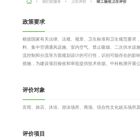
我们的服务
卫生评价
竣工验收卫生评价
农副产品
咨询服务
质量鉴定
政策要求
卫生评价
更多
根据国家有关法律、法规、规章、卫生标准和卫生规范要求
专项服务
料、集中空调通风设施、室内空气、禁止吸烟、二次供水设
新能源
流控制和分流等方面规划设计的可行性，识别可能存在的影
措施，为建设项目验收和审批提供技术依据。中科检测开展
测绘测量
综合检测
更多
评价对象
宾馆、旅店、沐浴、游泳场所、商场、综合性文化娱乐场所
环保工程
评价项目
更多