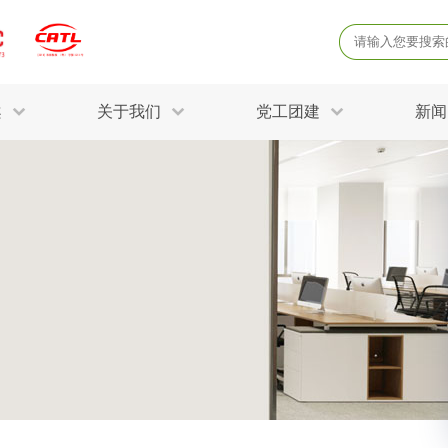
案
关于我们
党工团建
新闻
产品质量鉴定
病
解决方案
土壤氡检测
土壤常规五
固废危废鉴定
防
STRY SOLUTIONS
三废监测
电磁辐射检
土壤场地调查
成
球各产业提供一站式
生态环境检测
有
技术解决方案。
消毒检测备案
运
空气净化检测
涉
公共卫生检测
放