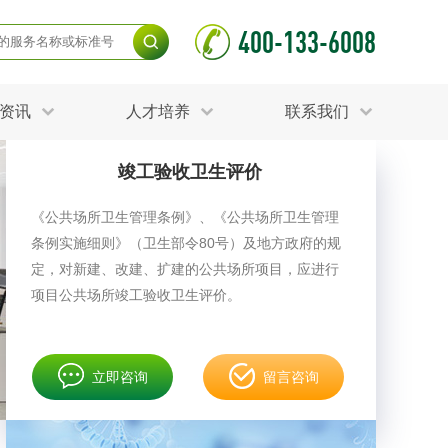
400-133-6008
资讯
人才培养
联系我们
竣工验收卫生评价
毒杀灭试验
食品接触材料检测
光伏检测
《公共场所卫生管理条例》、《公共场所卫生管理
项检测
土壤养分检测
条例实施细则》（卫生部令80号）及地方政府的规
护产品检测
可靠性测试
测
更多
定，对新建、改建、扩建的公共场所项目，应进行
分分析化验
食品安全检测
项目公共场所竣工验收卫生评价。
毒有害检测
洁净度检测
动场地检测
化妆品检测
立即咨询
留言咨询
水产品检测
水资源检测
射卫生检测
毒理检测