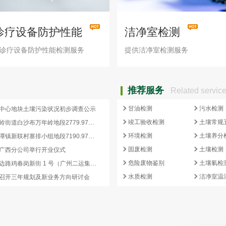
诊疗设备防护性能
洁净室检测
诊疗设备防护性能检测服务
提供洁净室检测服务
推荐服务
Related servic
甘油检测
污水检测
中心地块土壤污染状况初步调查公示
竣工验收检测
土壤常规
惠东县大岭街道白沙布万年岭地段2779.97平方米国有建设用地土壤污染状况初步调查报告公示
环境检测
土壤养分
惠东县高潭镇新联村寨排小组地段7190.97平方米国有建设用地土壤污染状况初步调查报告公示
固废检测
土壤检测
广西分公司举行开业仪式
危险废物鉴别
土壤氡检
海珠区南边路鸡春岗新街 1 号（广州二运集团有限公司）地块土壤污染状况初步调查报告公示
水质检测
洁净室温
召开三年规划及新业务方向研讨会