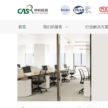
首页
我们的服务
行业解决方
生态环保
检测服务
工业材料
行业
土壤检测
美妆消毒
INDU
污水检测
石油化工
为全
轻工产品
评估调查
整体
制药医疗
电子电气
更多
建筑材料