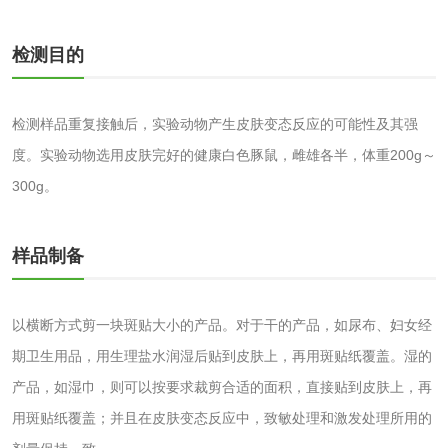
检测
木质净水用活性炭
检测目的
检测
农药肥料
检测样品重复接触后，实验动物产生皮肤变态反应的可能性及其强
肥料检测
微生物肥料检测
度。实验动物选用皮肤完好的健康白色豚鼠，雌雄各半，体重200g～
300g。
化肥检测
微生物菌剂检测
有机肥检测
钾肥检测
样品制备
磷酸肥料检测
以横断方式剪一块斑贴大小的产品。对于干的产品，如尿布、妇女经
期卫生用品，用生理盐水润湿后贴到皮肤上，再用斑贴纸覆盖。湿的
化工试剂
产品，如湿巾，则可以按要求裁剪合适的面积，直接贴到皮肤上，再
乳酸钠检测
消泡剂检测
用斑贴纸覆盖；并且在皮肤变态反应中，致敏处理和激发处理所用的