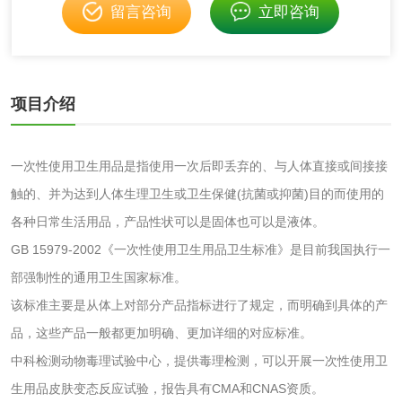
留言咨询
立即咨询
水处理药剂检测
聚丙烯酰胺检测
铝酸钙检测
三氯异氰尿酸检测
项目介绍
磷酸二氢铵检测
缓蚀阻垢剂检测
石灰检测
一次性使用卫生用品是指使用一次后即丢弃的、与人体直接或间接接
触的、并为达到人体生理卫生或卫生保健(抗菌或抑菌)目的而使用的
活性炭
各种日常生活用品，产品性状可以是固体也可以是液体。
GB 15979-2002《一次性使用卫生用品卫生标准》是目前我国执行一
活性炭检测
煤质颗粒活性炭检
部强制性的通用卫生国家标准。
测
该标准主要是从体上对部分产品指标进行了规定，而明确到具体的产
脱硫脱硝活性炭检
煤质活性炭检测
品，这些产品一般都更加明确、更加详细的对应标准。
测
中科检测动物毒理试验中心，提供毒理检测，可以开展一次性使用卫
电厂水处理活性炭
木质活性炭检测
生用品皮肤变态反应试验，报告具有CMA和CNAS资质。