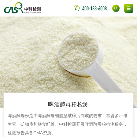
洗衣液检测
洗涤剂检测
400-133-6008
花露水检测
蚊香液检测
清洗剂检测
日化产品毒理检测
洗手液检测
水处理剂
啤酒酵母粉检测
水处理药剂检测
聚丙烯酰胺检测
​啤酒酵母粉是由啤酒酵母细胞壁破碎后制成的粉末，富含多种维
铝酸钙检测
三氯异氰尿酸检测
生素、矿物质和膳食纤维。中科检测开展啤酒酵母粉检测服务，
检测报告具备CMA资质。