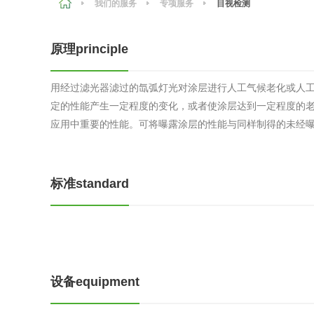
我们的服务
专项服务
目视检测
农副产品
咨询服务
质量鉴定
原理principle
卫生评价
更多
用经过滤光器滤过的氙弧灯光对涂层进行人工气候老化或人
专项服务
定的性能产生一定程度的变化，或者使涂层达到一定程度的
新能源
应用中重要的性能。可将曝露涂层的性能与同样制得的未经曝
测绘测量
综合检测
标准standard
更多
环保工程
设备equipment
更多