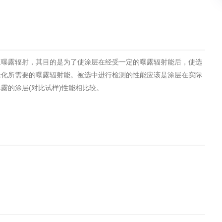
土壤污染检测
工曝露辐射，其目的是为了使涂层在经受一定的曝露辐射能后，使选
老化所需要的曝露辐射能。被选中进行检测的性能应该是涂层在实际
在线咨询
露的涂层(对比试样)性能相比较。