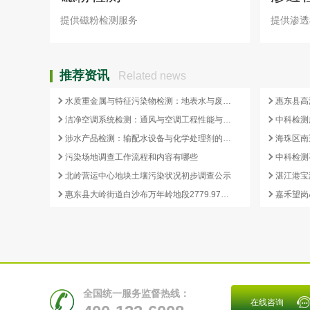
提供磁粉检测服务
提供渗透
推荐资讯
Related news
水质重金属与特征污染物检测：地表水与废水合规边界
洁净空调系统检测：通风与空调工程性能与卫生合规评价
中科检测
涉水产品检测：输配水设备与化学处理剂的卫生安全合规
污染场地调查工作流程和内容有哪些
中科检测
北岭营运中心地块土壤污染状况初步调查公示
惠东县大岭街道白沙布万年岭地段2779.97平方米国有建设用地土壤污染状况初步调查报告公示
全国统一服务监督热线：
在线咨询