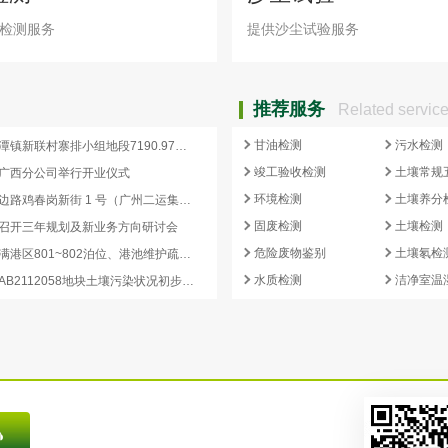
检测服务
提供沙尘试验服务
推荐服务
Related servic
甘油检测
污水检测
惠东县高潭镇新联村寨排小组地段7190.97平方米国有建设用地土壤污染状况初步调查报告公示
竣工验收检测
土壤常规
广西分公司举行开业仪式
环境检测
土壤养分
海珠区南边路鸡春岗新街 1 号（广州二运集团有限公司）地块土壤污染状况初步调查报告公示
固废检测
土壤检测
召开三年规划及新业务方向研讨会
危险废物鉴别
土壤氡检
湛江港宝满港区801~802泊位、港池维护疏浚工程环境影响评价第二次公示
水质检测
洁净室温
嘉禾望岗AB2112058地块土壤污染状况初步调查报告公示