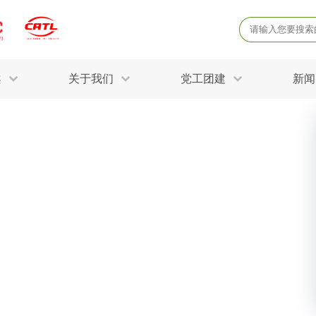
案
关于我们
党工团建
新闻
产品质量鉴定
病
解决方案
土壤氡检测
土壤常规五
固废危废鉴定
防
STRY SOLUTIONS
三废监测
电磁辐射检
土壤场地调查
成
球各产业提供一站式
生态环境检测
有
技术解决方案。
消毒检测备案
运
空气净化检测
涉
公共卫生检测
放