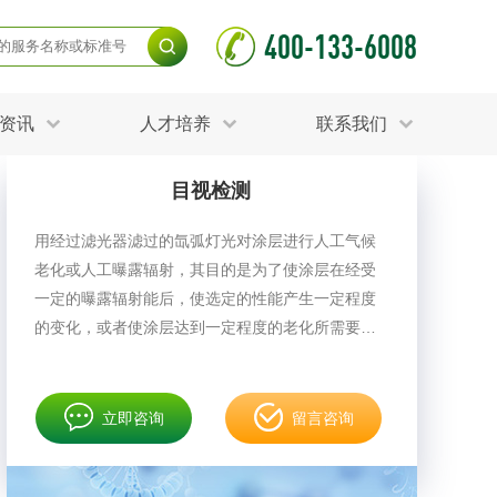
400-133-6008
资讯
人才培养
联系我们
目视检测
毒杀灭试验
食品接触材料检测
光伏检测
用经过滤光器滤过的氙弧灯光对涂层进行人工气候
项检测
土壤养分检测
老化或人工曝露辐射，其目的是为了使涂层在经受
护产品检测
可靠性测试
测
更多
一定的曝露辐射能后，使选定的性能产生一定程度
分分析化验
食品安全检测
的变化，或者使涂层达到一定程度的老化所需要的
毒有害检测
洁净度检测
曝露辐射能。
动场地检测
化妆品检测
立即咨询
留言咨询
水产品检测
水资源检测
射卫生检测
毒理检测