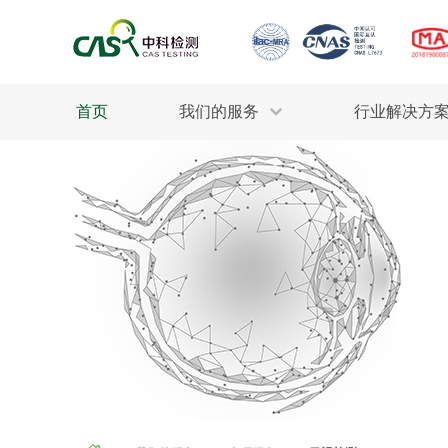
首页
我们的服务
行业解决方
生态环保
检测服务
工业材料
行业
土壤检测
美妆消毒
INDU
污水检测
石油化工
为全
轻工产品
评估调查
整体
制药医疗
电子电气
更多
建筑材料