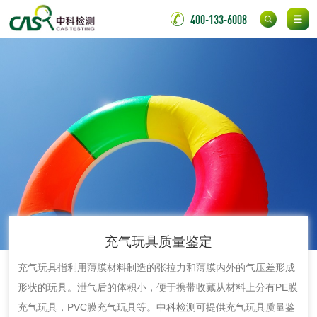
清洗剂检测
日化产品毒理检测
400-133-6008
洗手液检测
水处理剂
水处理药剂检测
聚丙烯酰胺检测
铝酸钙检测
三氯异氰尿酸检测
充气玩具质量鉴定
磷酸二氢铵检测
缓蚀阻垢剂检测
充气玩具指利用薄膜材料制造的张拉力和薄膜内外的气压差形成
形状的玩具。泄气后的体积小，便于携带收藏从材料上分有PE膜
石灰检测
充气玩具，PVC膜充气玩具等。​中科检测可提供充气玩具质量鉴