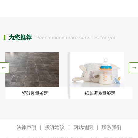
测
齿轮油检测
为您推荐
Recommend more services for you
食品接触
食品接触材料检测
奶嘴检测
食品包装材料检测
餐具检测
瓷砖质量鉴定
纸尿裤质量鉴定
食品包装用阻隔塑
食品包装用纸铝塑
料袋检测
复合膜、袋检测
食品蒸煮复合膜、
法律声明
|
投诉建议
|
网站地图
|
联系我们
袋检测
文体用品