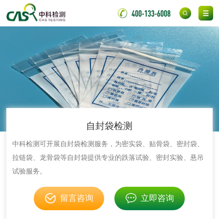
400-133-6008
洗衣液检测
洗涤剂检测
花露水检测
蚊香液检测
清洗剂检测
日化产品毒理检测
洗手液检测
自封袋检测
中科检测可开展自封袋检测服务，为密实袋、贴骨袋、密封袋、
水处理剂
拉链袋、龙骨袋等自封袋提供专业的跌落试验、密封实验、悬吊
试验服务。
水处理药剂检测
聚丙烯酰胺检测
留言咨询
立即咨询
铝酸钙检测
三氯异氰尿酸检测