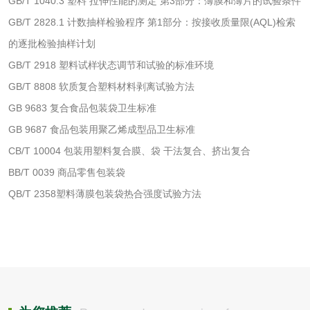
GB/T 1040.3 塑料 拉伸性能的测定 第3部分：薄膜和薄片的试验条件
GB/T 2828.1 计数抽样检验程序 第1部分：按接收质量限(AQL)检索
工业用氯化铵检测
的逐批检验抽样计划
GB/T 2918 塑料试样状态调节和试验的标准环境
颜料油墨
GB/T 8808 软质复合塑料材料剥离试验方法
油墨检测
凹版油墨和柔印油
GB 9683 复合食品包装袋卫生标准
GB 9687 食品包装用聚乙烯成型品卫生标准
墨检测
陶瓷颜料检测
油墨成分分析
CB/T 10004 包装用塑料复合膜、袋 干法复合、挤出复合
BB/T 0039 商品零售包装袋
玻璃画颜料检测
儿童水粉画颜料检
QB/T 2358塑料薄膜包装袋热合强度试验方法
测
水性印刷油墨检测
油品
油品检测
润滑油检测