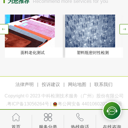
为您推荐
Recommend more services for you
生物柴油检测
生物质燃料检测
防冻液检测
润滑油运动粘度检
测
齿轮油检测
面料老化测试
塑料瓶密封性检测
食品接触
法律声明
|
投诉建议
|
网站地图
|
联系我们
食品接触材料检测
奶嘴检测
Copyright © 2023
中科检测
技术服务（广州）股份有限公司
.
粤ICP备13056264号
|
粤公网安备 44010602011168号
食品包装材料检测
餐具检测
食品包装用阻隔塑
食品包装用纸铝塑
首页
服务分类
热线电话
在线咨询