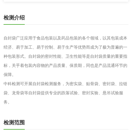
磷酸二氢铵检测
缓蚀阻垢剂检测
检测介绍
石灰检测
自封袋广泛应用于食品包装以及药品包装的各个领域，以其包装成本
活性炭
经济、易于加工、易于控制、易于生产等优势而成为了极为普遍的一
种包装形式。自封袋的密封性能、卫生性能等是自封袋质量的重要指
活性炭检测
煤质颗粒活性炭检
标，关乎着包装内容物的产品质量、保质期，同也是产品流通环节的
测
脱硫脱硝活性炭检
煤质活性炭检测
保障。
中科检测可开展自封袋检测服务，为密实袋、贴骨袋、密封袋、拉链
测
电厂水处理活性炭
木质活性炭检测
袋、龙骨袋等自封袋提供专业的跌落试验、密封实验、悬吊试验服
务。
检测
木质净水用活性炭
检测
检测范围
农药肥料