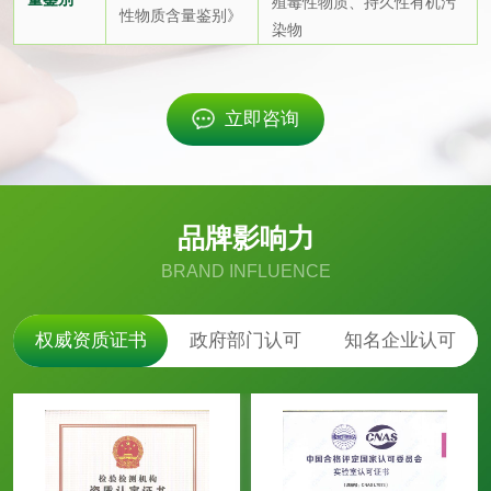
空调系统3Q验证
3Q验证
殖毒性物质、持久性有机污
性物质含量鉴别》
染物
GMP设备3Q验证
生物安全柜3Q验证
立即咨询
洁净工作台3Q验证
品牌影响力
产品检测
BRAND INFLUENCE
涉水产品检测
空气净化材料检测
权威资质证书
政府部门认可
知名企业认可
空气过滤器检测
新风净化机检测
空气净化器检测
电子陶瓷检测
通讯设备检测