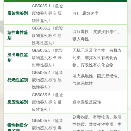
GB5085.1《危险
腐蚀性鉴别
废物鉴别标准 腐
PH、腐蚀速率
产品检测
蚀性鉴别》
GB5085.2《危险
口服毒性、皮肤接触毒性、
中药材检测
防护服检测
急性毒性鉴
废物鉴别标准 急
别
吸入毒性
性毒性鉴别》
手套检测
口罩检测
GB5085.3《危险
无机元素及化合物、有机农
浸出毒性鉴
废物鉴别标准 浸
药类、非挥发性有机化合
别
熔喷布检测
计生用品检测
出毒性鉴别》
物、挥发性有机化合物
GB5085.4《危险
液态易燃性、固态易燃性、
易燃性鉴别
废物鉴别标准 易
手术刀片检测
气体易燃性
燃性鉴别》
GB5085.5《危险
3Q验证
反应性鉴别
废物鉴别标准 反
遇水遇酸反应性
应性鉴别》
水系统3Q验证
压缩空气系统3Q验
剧毒物质、有毒物质、致癌
GB5085.6《危险
性物质、致突变性物质、生
毒性物质含
证
废物鉴别标准 毒
量鉴别