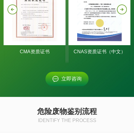
电气安规
能效测试
剩余电压测试
击穿电压测试
耐压试验
CMA资质证书
CNAS资质证书（中文）
漏电流测试
温升试验
立即咨询
电子电气负荷试验
电磁兼容
危险废物鉴别流程
电磁兼容试验
浪涌冲击抗扰度试
IDENTIFY THE PROCESS
验