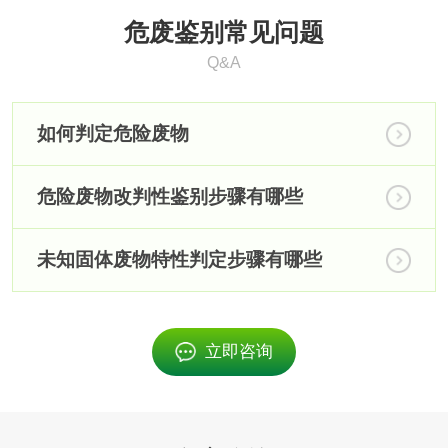
装饰材料
危废鉴别常见问题
木地板抗菌检测
陶瓷检测
Q&A
纸面石膏板护面纸
装饰纸面石膏板检
如何判定危险废物
板检测
测
纸面石膏板检测
装饰材料检测
危险废物改判性鉴别步骤有哪些
管材管件检测
未知固体废物特性判定步骤有哪些
建筑工程
电动葫芦检测
反应釜检测
立即咨询
电动工具检测
护栏验收检测