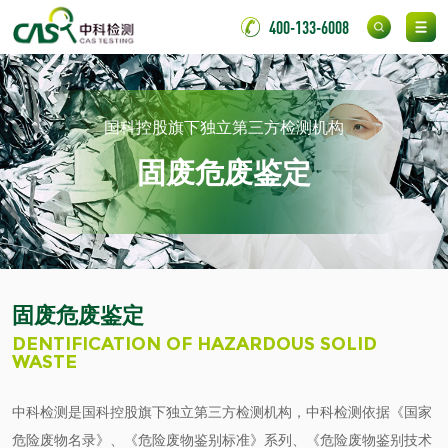
400-133-6008
人造草坪检测
卫生用品
国科控股旗下独立第三方检测机构
卫生湿巾检测
普通湿巾检测
固废危废鉴定
一次性卫生用品毒
卫生用品阴道黏膜
理检测
刺激试验
一次性使用卫生用
一次性使用卫生用
品皮肤刺激试验
品皮肤变态反应试
固废危废鉴定
一次性使用卫生用
DENTIFICATION OF HAZARDOUS SOLID
验
WASTE
品阴道黏膜刺激试
轻工杂货
验
中科检测是国科控股旗下独立第三方检测机构，中科检测依据《国家
玩具检测
除臭剂检测
危险废物名录》、《危险废物鉴别标准》系列、《危险废物鉴别技术