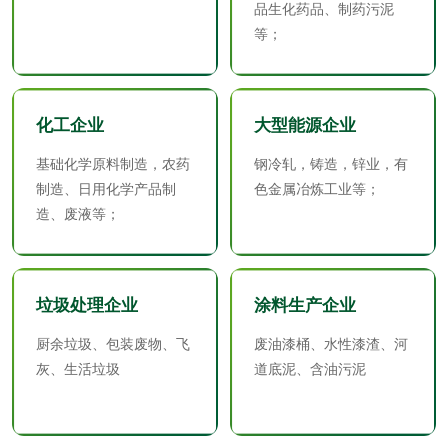
品生化药品、制药污泥
等；
包装材料
包装重金属检测
塑料瓶密封性检测
化工企业
大型能源企业
自封袋检测
塑料周转筐检测
基础化学原料制造，农药
钢冷轧，铸造，锌业，有
制造、日用化学产品制
色金属冶炼工业等；
造、废液等；
塑料编织袋检测
手提纸袋检测
包装袋检测
垃圾处理企业
涂料生产企业
纸制品
厨余垃圾、包装废物、飞
废油漆桶、水性漆渣、河
灰、生活垃圾
道底泥、含油污泥
纸巾纸检测
卫生纸检测
卫生纸原纸检测
口罩纸检测