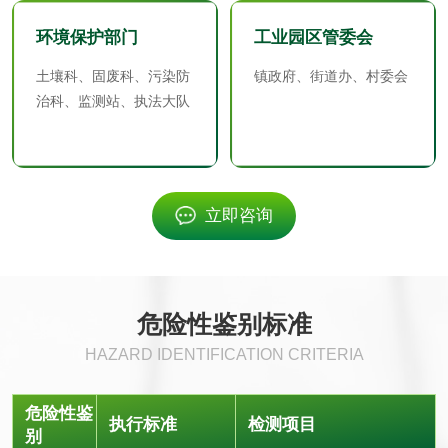
环境保护部门
工业园区管委会
一次性纸制品降解
擦手纸检测
土壤科、固废科、污染防
镇政府、街道办、村委会
性能评价
治科、监测站、执法大队
瓦楞纸板检测
立即咨询
生物相容性
微核试验
急性经口毒性试验
危险性鉴别标准
急性吸入毒性试验
皮肤刺激试验
HAZARD IDENTIFICATION CRITERIA
急性经皮毒性试验
急性眼刺激试验
危险性鉴
执行标准
检测项目
别
致突变试验