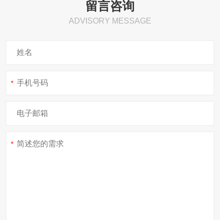
留言咨询
吊装索具检测
截齿检测
ADVISORY MESSAGE
密目式安全网检测
*
常规检测
食品标签审核
兽药残留检测
食品营养成分检测
农药残留检测
*
食品毒害物质检测
非法添加物检测
食品微生物检测