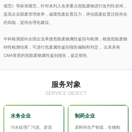
规范》等标准规范，针对未列入名录重点危险废物进行改判性咨询，
电子烟检测
乳胶枕头检测
提高企业固废管理效率，减缓危废处置压力，评估固废处置过程存在
的风险，提供合理化建议。
玩具微生物检测
玩具微生物挑战性
中科检测面向全国企业承接危险废物属性鉴别与检测，根据危险废物
试验
儿童玩具检测
特性检测结果，可进行危废属性鉴别报告编制和判定， 出具具有
CMA资质的危险废物属性鉴别报告，鉴定报告。
服饰鞋包
纺织品抗菌检测
蚊帐检测
服务对象
SERVICE OBJECT
纺织品检测
纺织品禁限用物质
检测
AZO偶氮检测
童装检测
水务企业
制药企业
污水处理厂污泥、淤泥
原料药生产制造，生物制
沙袋检测