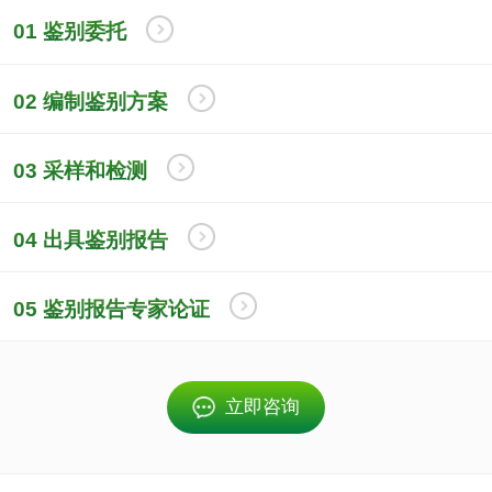
传导骚扰抗扰度测
传导干扰测试
01 鉴别委托
试
ESD静电放电测试
电学性能检测
02 编制鉴别方案
03 采样和检测
建筑材料
04 出具鉴别报告
建筑防水卷材检测
水族馆板材检测
05 鉴别报告专家论证
泡沫板材检测
聚丙烯发泡片板材
检测
浇铸型工业有机玻
水泥检测
立即咨询
璃板材检测
室内装饰装修材料
有害物质检测