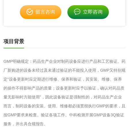
留言咨询
立即咨询
玻璃画颜料检测
儿童水粉画颜料检
测
水性印刷油墨检测
项目背景
油品
GMP明确规定：药品生产企业对制药设备应进行产品和工艺验证。药
油品检测
润滑油检测
厂新购进的设备未经过及未通过验证的不能投入使用，GMP又特别规
定“设备更新时应定期进行维修、保养和验证，其安装、维修、保养
生物柴油检测
生物质燃料检测
的操作不得影响产品的质量；设备更新时应予以验证，确认对药品质
防冻液检测
润滑油运动粘度检
量无影响时方能使用”，因此设备验证是强制性的，对药品生产企业
而言，制药设备的安装、使用、维修都必须贯彻执行GMP的要求，且
测
齿轮油检测
按GMP要求来检查、验证各项工作。中科检测开展GMP设备3Q验证
服务，并出具合规报告。