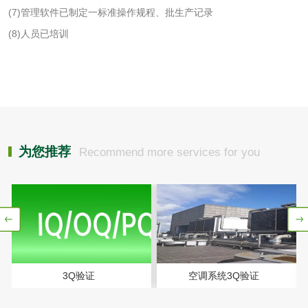
纸巾纸检测
卫生纸检测
(7)管理软件已制定一标准操作规程、批生产记录
(8)人员已培训
卫生纸原纸检测
口罩纸检测
一次性纸制品降解
擦手纸检测
性能评价
瓦楞纸板检测
为您推荐
Recommend more services for you
生物相容性
微核试验
急性经口毒性试验
3Q验证
空调系统3Q验证
急性吸入毒性试验
皮肤刺激试验