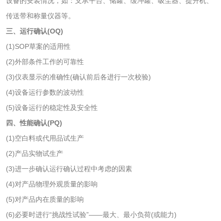
设备的安装情况，如：支承平台、储罐、缓冲罐、吸尘器、提升机、
AZO偶氮检测
童装检测
传送带和称量仪器等。
三、运行确认(OQ)
沙袋检测
(1)SOP草案的适用性
(2)外部条件工作的可靠性
包装材料
(3)仪表显示的准确性(确认前后各进行一次校验)
包装重金属检测
塑料瓶密封性检测
(4)设备运行参数的波动性
(5)设备运行的稳定性及安全性
自封袋检测
塑料周转筐检测
四、性能确认(PQ)
(1)空白料或代用品试生产
塑料编织袋检测
手提纸袋检测
(2)产品实物试生产
(3)进一步确认运行确认过程中考虑的因素
包装袋检测
(4)对产品物理外观质量的影响
(5)对产品内在质量的影响
纸制品
(6)必要时进行“挑战性试验”——最大、最小负荷(或能力)