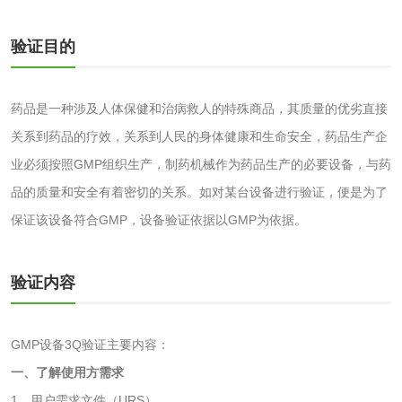
验证目的
食品接触
食品接触材料检测
奶嘴检测
药品是一种涉及人体保健和治病救人的特殊商品，其质量的优劣直接
关系到药品的疗效，关系到人民的身体健康和生命安全，药品生产企
食品包装材料检测
餐具检测
业必须按照GMP组织生产，制药机械作为药品生产的必要设备，与药
品的质量和安全有着密切的关系。如对某台设备进行验证，便是为了
食品包装用阻隔塑
食品包装用纸铝塑
保证该设备符合GMP，设备验证依据以GMP为依据。
料袋检测
复合膜、袋检测
食品蒸煮复合膜、
验证内容
袋检测
文体用品
GMP设备3Q验证主要内容：
学生用品检测
文具检测
一、了解使用方需求
涂改液/修正液检测
学生书包/书袋检测
1、用户需求文件（URS）