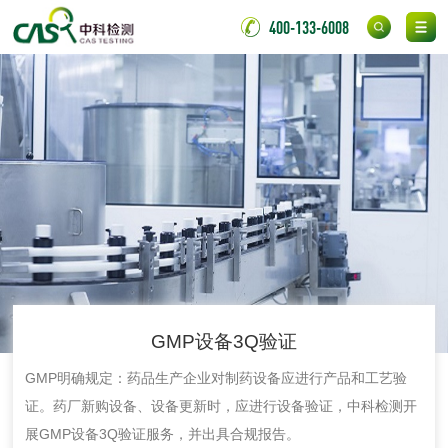
400-133-6008
化工试剂
乳酸钠检测
消泡剂检测
化工助剂检测
涂料助剂检测
化工原料检测
化学品检测
工业用氯化铵检测
颜料油墨
GMP设备3Q验证
GMP明确规定：药品生产企业对制药设备应进行产品和工艺验
油墨检测
凹版油墨和柔印油
证。药厂新购设备、设备更新时，应进行设备验证，中科检测开
墨检测
展GMP设备3Q验证服务，并出具合规报告。
陶瓷颜料检测
油墨成分分析