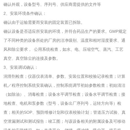
轻工杂货
确认外观，设备型号、序列号、供应商需提供的文件等
验
2、安装环境条件确认：
玩具检测
除臭剂检测
确认由于运输需要而安装的固定装置已拆除。
确认设备是否适应所安装的环境，并符合药品生产的要求。GMP规定
电子烟检测
乳胶枕头检测
了不同种类的设备所处的厂房的洁净级别、温度和相对湿度要求、通
风和除尘要求， 公用系统检查，如水、电、压缩空气、蒸汽、工艺
玩具微生物检测
玩具微生物挑战性
真空、真空除尘的连接及参数。
试验
儿童玩具检测
3、安装调试确认：
润滑剂检查；仪器仪表清单、参数、安装位置和校验记录检查；计算
服饰鞋包
机／程序控制系统安装确认，控制系统调节初始参数检查；初始清洁
（如除油）、消毒检查；设备水平调节检查；设备水平调节检查；接
纺织品抗菌检测
蚊帐检测
地检查、电机和泵参数（型号，设备出厂序列号，运转方向等）检
查；相关的SOP、预防维修计划和仪表校验计划；管道压力试验、真
纺织品检测
纺织品禁限用物质
空泄漏测试和测试报告：竣工图；与该设备相关的附属设备及可移动
检测