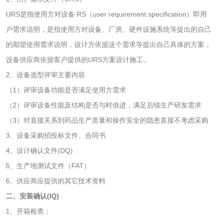
URS是指使用方对设备 RS（user requirement specification）即用
橡皮擦检测
学生书包检测
户需求说明，是指使用方对设备、厂房、硬件设施系统等提出的自己
的期望使用需求说明，设计方依据这个需求等提出自己具体的方案，
人造草坪检测
设备供应商依据客户提供的URS方案设计施工。
2、设备选型评审主要内容
卫生用品
（1）评审设备功能是否满足使用方需求
（2）评审设备性能及结构是否与时俱进，满足后续生产研发需求
卫生湿巾检测
普通湿巾检测
（3）对直接关系到药品生产质量和操作安全的隐患直接不考虑采购
3、设备采购招投标文件、合同书
一次性卫生用品毒
卫生用品阴道黏膜
4、设计确认文件(DQ)
理检测
刺激试验
一次性使用卫生用
一次性使用卫生用
5、生产地测试文件（FAT）
6、供应商应提供的其它技术资料
品皮肤刺激试验
品皮肤变态反应试
一次性使用卫生用
二、安装确认(IQ)
验
1、开箱检查：
品阴道黏膜刺激试