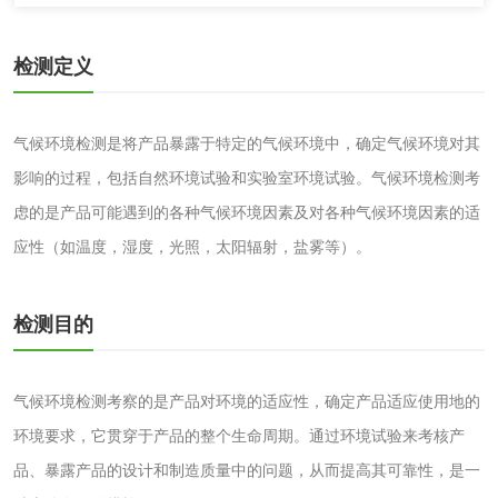
活性炭
检测定义
活性炭检测
煤质颗粒活性炭检
测
气候环境检测是将产品暴露于特定的气候环境中，确定气候环境对其
脱硫脱硝活性炭检
煤质活性炭检测
影响的过程，包括自然环境试验和实验室环境试验。气候环境检测考
测
虑的是产品可能遇到的各种气候环境因素及对各种气候环境因素的适
电厂水处理活性炭
木质活性炭检测
应性（如温度，湿度，光照，太阳辐射，盐雾等）。
检测
木质净水用活性炭
检测
检测目的
农药肥料
气候环境检测考察的是产品对环境的适应性，确定产品适应使用地的
肥料检测
微生物肥料检测
环境要求，它贯穿于产品的整个生命周期。通过环境试验来考核产
化肥检测
微生物菌剂检测
品、暴露产品的设计和制造质量中的问题，从而提高其可靠性，是一