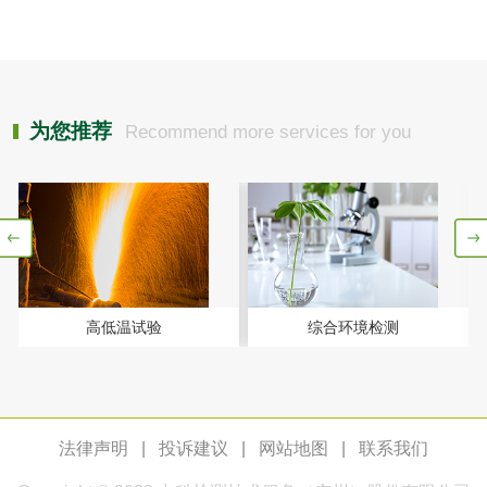
测
齿轮油检测
为您推荐
Recommend more services for you
食品接触
食品接触材料检测
奶嘴检测
食品包装材料检测
餐具检测
高低温试验
综合环境检测
食品包装用阻隔塑
食品包装用纸铝塑
料袋检测
复合膜、袋检测
食品蒸煮复合膜、
法律声明
|
投诉建议
|
网站地图
|
联系我们
袋检测
文体用品