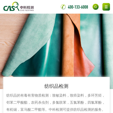
肥料检测
微生物肥料检测
400-133-6008
化肥检测
微生物菌剂检测
有机肥检测
钾肥检测
磷酸肥料检测
化工试剂
乳酸钠检测
消泡剂检测
纺织品检测
化工助剂检测
涂料助剂检测
纺织品的有毒有害物质检测：致敏染料，致癌染料，多环芳烃，
化工原料检测
化学品检测
邻苯二甲酸酯，农药杀虫剂，多氯联苯，五氯苯酚，四氯苯酚，
有机锡，富马酸二甲酯等。中科检测可提供纺织品检测的服务。