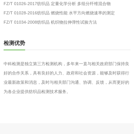
FZ/T 01026-2017纺织品 定量化学分析 多组分纤维混合物
服饰鞋包
FZ/T 01028-2016纺织品 燃烧性能 水平方向燃烧速率的测定
FZ/T 01034-2008纺织品 机织物拉伸弹性试验方法
纺织品抗菌检测
蚊帐检测
检测优势
纺织品检测
纺织品禁限用物质
检测
AZO偶氮检测
童装检测
中科检测是独立第三方检测机构，多年来一直与相关政府部门保持良
好的合作关系，具有良好的人力、政府和社会资源，能够及时获得行
沙袋检测
业最新政策和消息，及时与相关部门沟通、协调、反馈，从而更好的
为各企业提供纺织品检测技术服务。
包装材料
包装重金属检测
塑料瓶密封性检测
自封袋检测
塑料周转筐检测