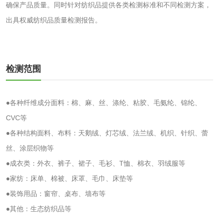
确保产品质量。同时针对纺织品提供各类检测标准和不同检测方案，
生物柴油检测
生物质燃料检测
出具权威纺织品质量检测报告。
防冻液检测
润滑油运动粘度检
测
齿轮油检测
检测范围
●各种纤维成分面料：棉、麻、丝、涤纶、粘胶、毛氨纶、锦纶、
CVC等
食品接触
●各种结构面料、布料：天鹅绒、灯芯绒、法兰绒、机织、针织、蕾
食品接触材料检测
奶嘴检测
丝、涂层织物等
●成衣类：外衣、裤子、裙子、毛衫、T恤、棉衣、羽绒服等
食品包装材料检测
餐具检测
●家纺：床单、棉被、床罩、毛巾、床垫等
●装饰用品：窗帘、桌布、墙布等
食品包装用阻隔塑
食品包装用纸铝塑
●其他：生态纺织品等