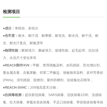
料袋检测
复合膜、袋检测
食品蒸煮复合膜、
检测项目
袋检测
文体用品
●成分：
单组份、多组分
学生用品检测
文具检测
●色牢度：
耐水、耐汗渍、耐摩擦、耐皂洗、耐水洗、耐干洗、耐
光、耐光汗复合、耐氯漂等
涂改液/修正液检测
学生书包/书袋检测
●物理性能：
断裂强力、撕破强力、接缝性能、起毛起球、抗拉强
力、水洗尺寸变化率等
橡皮擦检测
学生书包检测
●REACH附件XVII：
甲醛、禁用偶氮染料、农药残留、荧光增白剂、
人造草坪检测
重金属含量、含氯苯酚、邻苯二甲酸盐、致敏致癌染料、多环芳香烃
(PAHs)、溶剂残留、阻燃剂、紫外防晒剂、短链氯化石蜡等；
卫生用品
●REACH-SVHC：
209项高度关注物；
●抗病毒检测：
提供新冠病毒、SARS病毒、冠状病毒229E、流感病
卫生湿巾检测
普通湿巾检测
毒、狂犬病毒、脊髓灰质炎病毒、手足口病病毒、带状疱疹病毒等病