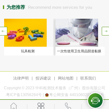
为您推荐
Recommend more services for you
塑料编织袋检测
手提纸袋检测
包装袋检测
纸制品
纸巾纸检测
卫生纸检测
玩具检测
一次性使用卫生用品阴道黏膜
刺激试验
卫生纸原纸检测
口罩纸检测
一次性纸制品降解
擦手纸检测
法律声明
|
投诉建议
|
网站地图
|
联系我们
Copyright © 2023
中科检测
技术服务（广州）股份有限公司
性能评价
瓦楞纸板检测
.
粤ICP备13056264号
|
粤公网安备 44010602011168号