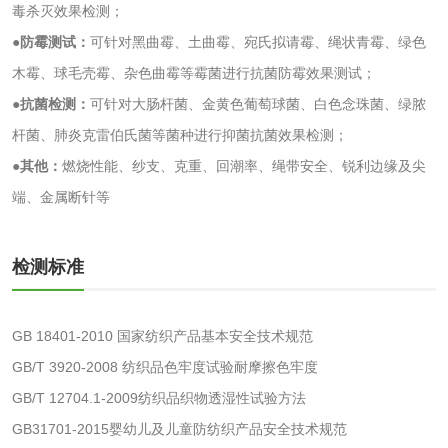
毒杀灭效果检测；
一次性卫生用品毒
卫生用品阴道黏膜
●防霉测试：
可针对黑曲霉、土曲霉、宛氏拟请霉、绳状青霉、绿色
理检测
刺激试验
木霉、球毛壳霉、杂色曲霉等霉菌进行抗菌防霉效果测试；
一次性使用卫生用
一次性使用卫生用
●抗菌检测：
可针对大肠杆菌、金黄色葡萄球菌、白色念珠菌、绿脓
品皮肤刺激试验
品皮肤变态反应试
杆菌、肺炎克雷伯氏菌等菌种进行抑菌抗菌效果检测；
一次性使用卫生用
验
●其他：
燃烧性能、纱支、克重、回潮率、绳带安全、锐利边缘及尖
品阴道黏膜刺激试
端、金属断针等
轻工杂货
验
玩具检测
除臭剂检测
检测标准
电子烟检测
乳胶枕头检测
GB 18401-2010 国家纺织产品基本安全技术规范
玩具微生物检测
玩具微生物挑战性
GB/T 3920-2008 纺织品色牢度试验耐摩擦色牢度
GB/T 12704.1-2009纺织品织物透湿性试验方法
试验
儿童玩具检测
GB31701-2015婴幼儿及儿童防纺织产品安全技术规范