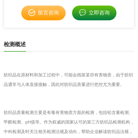
工业用氯化铵检测
留言咨询
立即咨询
颜料油墨
油墨检测
凹版油墨和柔印油
检测概述
墨检测
陶瓷颜料检测
油墨成分分析
玻璃画颜料检测
儿童水粉画颜料检
纺织品在原材料和加工过程中，可能会残留某些有害物质，由于纺织
品通常与人体直接接触，因此对纺织品质量进行把控尤为重要。
测
水性印刷油墨检测
油品
纺织品质量检测主要是有毒有害物质方面的检测，包括铅含量检测、
甲醛检测、pH值等。作为权威的国家认可的第三方纺织品检测机构，
油品检测
润滑油检测
中科检测及时关注相关检测法规及动向，帮助企业解读纺织品法规，