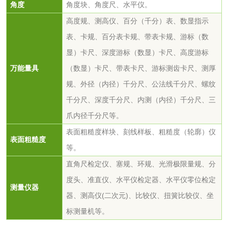
活性炭
角度
角度块、角度尺、水平仪。
高度规、测高仪、百分（千分）表、数显指示
活性炭检测
煤质颗粒活性炭检
表、卡规、百分表卡规、带表卡规、游标（数
测
显）卡尺、深度游标（数显）卡尺、高度游标
脱硫脱硝活性炭检
煤质活性炭检测
万能量具
（数显）卡尺、带表卡尺、游标测齿卡尺、测厚
测
规、外径（内径）千分尺、公法线千分尺、螺纹
电厂水处理活性炭
木质活性炭检测
千分尺、深度千分尺、内测（内径）千分尺、三
检测
爪内径千分尺等。
木质净水用活性炭
表面粗糙度样块、刻线样板、粗糙度（轮廓）仪
检测
表面粗糙度
等。
农药肥料
直角尺检定仪、塞规、环规、光滑极限量规、分
肥料检测
微生物肥料检测
度头、准直仪、水平仪检定器、水平仪零位检定
测量仪器
器、测高仪(二次元)、比较仪、扭簧比较仪、坐
化肥检测
微生物菌剂检测
标测量机等。