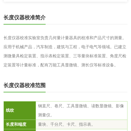
清洗剂检测
日化产品毒理检测
长度仪器校准简介
洗手液检测
长度仪器校准实验室负责几何量计量器具的校准和产品尺寸的测量。
应用于机械产品，汽车制造，建筑与工程，电子电气等领域。已建立
水处理剂
测微量具检定装置、指示表检定装置、三等量块标准装置、角度尺检
定装置等计量标准，配有万能工具显微镜、测长仪等标准设备。
水处理药剂检测
聚丙烯酰胺检测
铝酸钙检测
三氯异氰尿酸检测
长度仪器校准范围
磷酸二氢铵检测
缓蚀阻垢剂检测
钢直尺、卷尺、工具显微镜、读数显微镜、影像
线纹
石灰检测
测量仪。
长度和端度
量块、千分尺、卡尺、指示表。