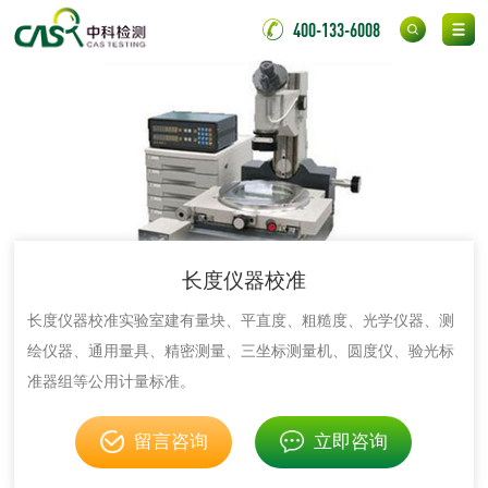
化妆品
400-133-6008
化妆品毒理试验
化妆品毒理测试
化妆品眼刺激试验
化妆品皮肤刺激试
验
化妆品急性经口毒
化妆品皮肤变态反
性试验
应试验
皮肤光变态反应试
长度仪器校准
验
日化产品
长度仪器校准实验室建有量块、平直度、粗糙度、光学仪器、测
绘仪器、通用量具、精密测量、三坐标测量机、圆度仪、验光标
洗衣液检测
洗涤剂检测
准器组等公用计量标准。
花露水检测
蚊香液检测
留言咨询
立即咨询