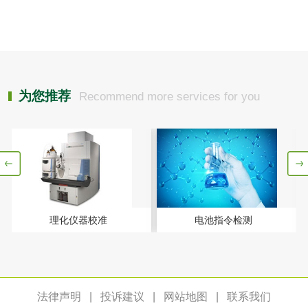
有机肥检测
钾肥检测
磷酸肥料检测
化工试剂
为您推荐
Recommend more services for you
乳酸钠检测
消泡剂检测
化工助剂检测
涂料助剂检测
化工原料检测
化学品检测
理化仪器校准
电池指令检测
工业用氯化铵检测
颜料油墨
法律声明
|
投诉建议
|
网站地图
|
联系我们