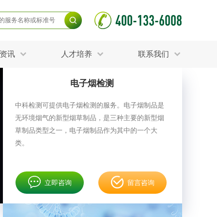
400-133-6008
资讯
人才培养
联系我们
电子烟检测
毒杀灭试验
食品接触材料检测
光伏检测
中科检测可提供电子烟检测的服务。电子烟制品是
项检测
土壤养分检测
无环境烟气的新型烟草制品，是三种主要的新型烟
护产品检测
可靠性测试
测
更多
草制品类型之一，电子烟制品作为其中的一个大
分分析化验
食品安全检测
类。
毒有害检测
洁净度检测
动场地检测
化妆品检测
立即咨询
留言咨询
水产品检测
水资源检测
射卫生检测
毒理检测