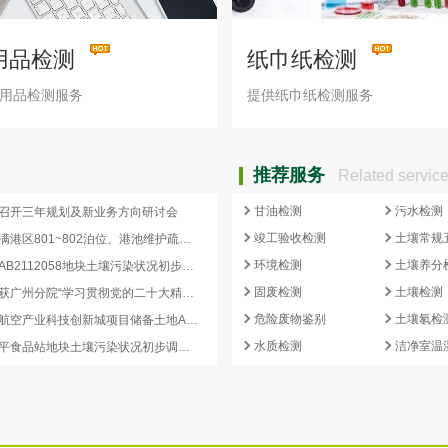
用品检测
纸巾纸检测
用品检测服务
提供纸巾纸检测服务
推荐服务
Related servic
甘油检测
污水检测
召开三年规划及新业务方向研讨会
竣工验收检测
土壤常规
湛江港宝满港区801~802泊位、港池维护疏浚工程环境影响评价第二次公示
环境检测
土壤养分
嘉禾望岗AB2112058地块土壤污染状况初步调查报告公示
固废检测
土壤检测
广州化学获广州分院“学习贯彻党的二十大精神知识竞赛”一等奖
危险废物鉴别
土壤氡检
广州国际航空产业科技创新城项目储备土地AB2909029、AB2909005地块土壤污染状况初步调查报告公示
水质检测
洁净室温
罗定市太平食品站地块土壤污染状况初步调查报告公示