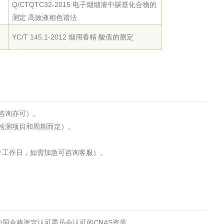
Q/CTQTC32-2015 电子烟烟液中羰基化合物的
测定 高效液相色谱法
YC/T 145.1-2012 烟用香精 酸值的测定
咨询亦可）。
检测项目和周期而定）。
个工作日，如需加急可咨询客服）。
国合格评定认可委员会认可的CNAS资质。