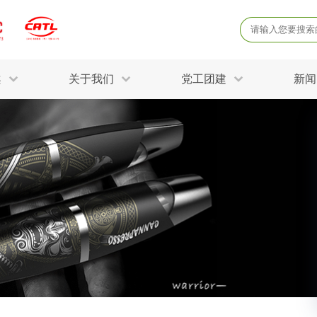
案
关于我们
党工团建
新闻
产品质量鉴定
病
解决方案
土壤氡检测
土壤常规五
固废危废鉴定
防
STRY SOLUTIONS
三废监测
电磁辐射检
土壤场地调查
成
球各产业提供一站式
生态环境检测
有
技术解决方案。
消毒检测备案
运
空气净化检测
涉
公共卫生检测
放