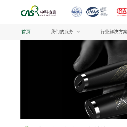
首页
我们的服务
行业解决方
生态环保
检测服务
工业材料
行业
土壤检测
美妆消毒
INDU
污水检测
石油化工
为全
轻工产品
评估调查
整体
制药医疗
电子电气
更多
建筑材料