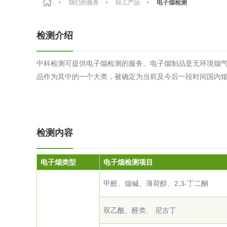
我们的服务
轻工产品
电子烟检测
农副产品
咨询服务
质量鉴定
检测介绍
卫生评价
更多
中科检测可提供电子烟检测的服务。电子烟制品是无环境烟
专项服务
品作为其中的一个大类，被确定为当前及今后一段时间国内
新能源
测绘测量
综合检测
检测内容
更多
电子烟类型
电子烟
检测项目
甲醛、烟碱、薄荷醇、2,3-丁二酮
环保工程
双乙酰、醛类、 尼古丁
更多