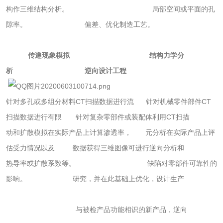
玻璃画颜料检测
儿童水粉画颜料检
构作三维结构分析。
局
部空间或平面的孔
测
隙率。 偏差、优
化制
造工艺。
水性印刷油墨检测
传递现象模拟 结构力学分
油品
析 逆向设计工程
油品检测
润滑油检测
针对多孔或多组分材料CT扫描数据
进行
流
针对机械零件部件CT
生物柴油检测
生物质燃料检测
扫描数据进行有限 针对复杂零部件或装配体利用CT扫描
动和扩散模拟
在实际产品上计算渗透
率， 元分析在实际产品上评
防冻液检测
润滑油运动粘度检
估受力情况以及 数据获得三维图像可进行逆向分析和
测
热导率或扩散系数等。 缺陷对零部件可靠性的
齿轮油检测
影响。 研究，并在此基础上优化，设计生产
与被检产品功能相识的新产品，逆向