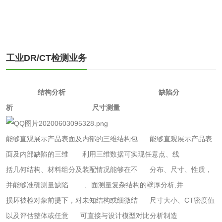
化工试剂
乳酸钠检测
消泡剂检测
化工助剂检测
涂料助剂检测
工业DR/CT检测业务
化工原料检测
化学品检测
结构分析 缺陷分
析 尺寸测量
工业用氯化铵检测
能够直观展示产品表面及内部的三维结构
包 能够直观展示产品表
颜料油墨
面及内部缺陷的三维
利用三维数据可实现任意点、线
油墨检测
凹版油墨和柔印油
括几何结构、材料组分及装配情况
能够
在不
分布、尺寸
、性质，
并能够准
确测量
缺陷 、面
测量
复杂结构的壁厚分析,并
墨检测
陶瓷颜料检测
油墨成分分析
损坏被检对象前提下，
对未知结构
或
细微结
尺寸大小
、CT密度值
以及评估整
体
或任意 可直接与
设计模
型
对比分析制造