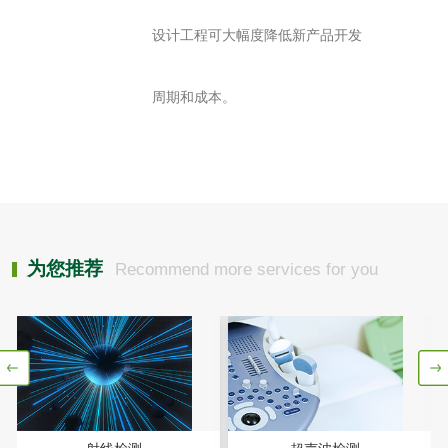
食品接触
设计工程可大幅度降低新产品开发
食品接触材料检测
奶嘴检测
周期和成本。
食品包装材料检测
餐具检测
食品包装用阻隔塑
食品包装用纸铝塑
料袋检测
复合膜、袋检测
食品蒸煮复合膜、
袋检测
为您推荐
Recommend more services for you
文体用品
学生用品检测
文具检测
涂改液/修正液检测
学生书包/书袋检测