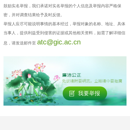
水处理剂
鼓励实名举报，我们承诺对实名举报的个人信息及举报内容严格保
密，并对调查结果给予及时反馈。
水处理药剂检测
聚丙烯酰胺检测
举报人应尽可能说明事情的基本经过，举报对象的名称、地址、具体
当事人，提供利益受到侵害的证据或其他相关资料，如需了解详细信
铝酸钙检测
三氯异氰尿酸检测
atc@gic.ac.cn
息，请发送邮件至
磷酸二氢铵检测
缓蚀阻垢剂检测
石灰检测
活性炭
我要举报
活性炭检测
煤质颗粒活性炭检
测
脱硫脱硝活性炭检
煤质活性炭检测
测