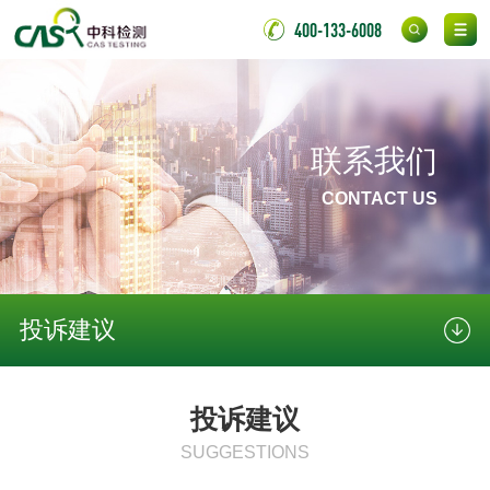
化妆品急性经口毒
化妆品皮肤变态反
400-133-6008
性试验
应试验
皮肤光变态反应试
验
日化产品
联系我们
洗衣液检测
洗涤剂检测
CONTACT US
花露水检测
蚊香液检测
清洗剂检测
日化产品毒理检测
投诉建议
洗手液检测
投诉建议
SUGGESTIONS