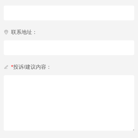
乳酸钠检测
消泡剂检测
化工助剂检测
涂料助剂检测
联系地址：
化工原料检测
化学品检测
工业用氯化铵检测
*
投诉/建议内容：
颜料油墨
油墨检测
凹版油墨和柔印油
墨检测
陶瓷颜料检测
油墨成分分析
玻璃画颜料检测
儿童水粉画颜料检