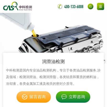
水处理药剂检测
聚丙烯酰胺检测
400-133-6008
铝酸钙检测
三氯异氰尿酸检测
磷酸二氢铵检测
缓蚀阻垢剂检测
石灰检测
活性炭
润滑油检测
活性炭检测
煤质颗粒活性炭检
中科检测是国内专业油品检测机构，专注于各类油品检测服务,涉
及领域：检测润滑油、检测润滑脂，各类轻质和重质的燃料油，
测
脱硫脱硝活性炭检
煤质活性炭检测
冷却液，各类金属加工液及相关的密封介质等。
测
电厂水处理活性炭
木质活性炭检测
留言咨询
立即咨询
检测