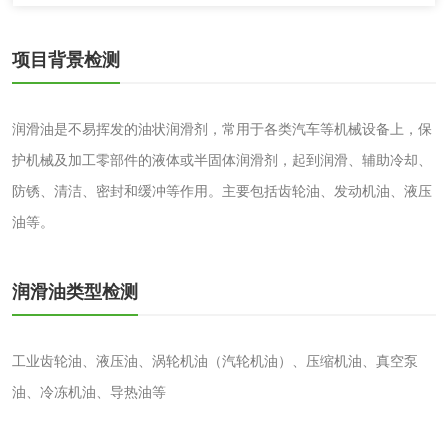
木质净水用活性炭
检测
项目背景检测
农药肥料
肥料检测
微生物肥料检测
润滑油是不易挥发的油状润滑剂，常用于各类汽车等机械设备上，保
护机械及加工零部件的液体或半固体润滑剂，起到润滑、辅助冷却、
化肥检测
微生物菌剂检测
防锈、清洁、密封和缓冲等作用。主要包括齿轮油、发动机油、液压
油等。
有机肥检测
钾肥检测
润滑油类型检测
磷酸肥料检测
化工试剂
工业齿轮油、液压油、涡轮机油（汽轮机油）、压缩机油、真空泵
油、冷冻机油、导热油等
乳酸钠检测
消泡剂检测