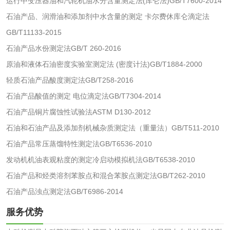
运行中变压器油和汽轮机油水分含量测定法(库仑法)GB/T7600-2014
油品
石油产品、润滑油和添加剂中水含量的测定 卡尔费休库仑滴定法
GB/T11133-2015
油品检测
润滑油检测
石油产品水份测定法GB/T 260-2016
原油和液体石油密度实验室测定法 (密度计法)GB/T1884-2000
生物柴油检测
生物质燃料检测
轻质石油产品酸度测定法GB/T258-2016
石油产品酸值的测定 电位滴定法GB/T7304-2014
防冻液检测
润滑油运动粘度检
石油产品铜片腐蚀性试验法ASTM D130-2012
测
齿轮油检测
石油和石油产品及添加剂机械杂质测定法（重量法）GB/T511-2010
石油产品常压蒸馏特性测定法GB/T6536-2010
发动机机油表观粘度的测定冷启动模拟机法GB/T6538-2010
石油产品和烃类溶剂苯胺点和混合苯胺点测定法GB/T262-2010
食品接触
石油产品浊点测定法GB/T6986-2014
食品接触材料检测
奶嘴检测
服务优势