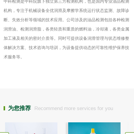
中科检测是中科院旗下独立第三方检测机构，也是国内专业油品检测
食品包装材料检测
餐具检测
机构，专注于机械设备全优润滑及摩擦学系统运行状态监测、故障诊
断、失效分析等领域的技术应用。公司涉及的油品检测包括各种检测
食品包装用阻隔塑
食品包装用纸铝塑
润滑油、检测润滑脂，各类轻质和重质的燃料油，冷却液，各类金属
料袋检测
复合膜、袋检测
加工液及相关的密封介质等。同时可提供设备润滑管理与状态维修整
食品蒸煮复合膜、
体解决方案、技术咨询与培训，为设备提供动态的可靠性维护保养技
袋检测
术服务等。
文体用品
学生用品检测
文具检测
涂改液/修正液检测
学生书包/书袋检测
橡皮擦检测
学生书包检测
为您推荐
Recommend more services for you
人造草坪检测