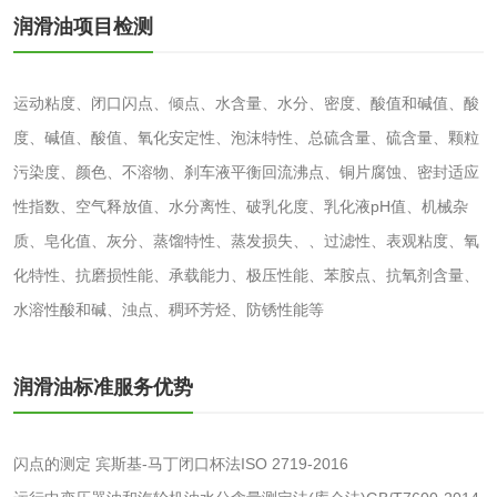
化工助剂检测
涂料助剂检测
润滑油项目检测
化工原料检测
化学品检测
运动粘度、闭口闪点、倾点、水含量、水分、密度、酸值和碱值、酸
度、碱值、酸值、氧化安定性、泡沫特性、总硫含量、硫含量、颗粒
工业用氯化铵检测
污染度、颜色、不溶物、刹车液平衡回流沸点、铜片腐蚀、密封适应
性指数、空气释放值、水分离性、破乳化度、乳化液pH值、机械杂
颜料油墨
质、皂化值、灰分、蒸馏特性、蒸发损失、、过滤性、表观粘度、氧
油墨检测
凹版油墨和柔印油
化特性、抗磨损性能、承载能力、极压性能、苯胺点、抗氧剂含量、
水溶性酸和碱、浊点、稠环芳烃、防锈性能等
墨检测
陶瓷颜料检测
油墨成分分析
润滑油标准服务优势
玻璃画颜料检测
儿童水粉画颜料检
测
水性印刷油墨检测
闪点的测定 宾斯基-马丁闭口杯法ISO 2719-2016