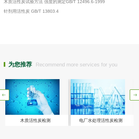
木质活性炭试验方法 强度的测定GB/T 12496.6-1999
针剂用活性炭 GB/T 13803.4
化工试剂
乳酸钠检测
消泡剂检测
化工助剂检测
涂料助剂检测
为您推荐
Recommend more services for you
化工原料检测
化学品检测
工业用氯化铵检测
颜料油墨
木质活性炭检测
电厂水处理活性炭检测
油墨检测
凹版油墨和柔印油
墨检测