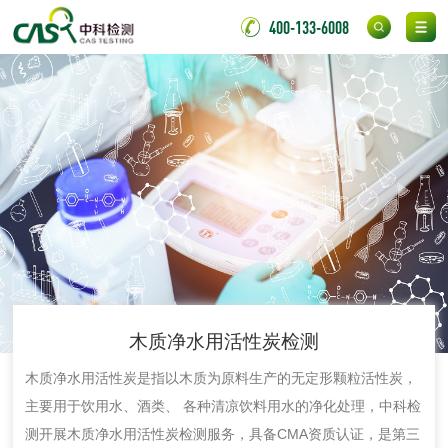
400-133-6008
化妆品眼刺激试验
化妆品皮肤刺激试
验
化妆品急性经口毒
化妆品皮肤变态反
性试验
应试验
皮肤光变态反应试
验
日化产品
洗衣液检测
洗涤剂检测
花露水检测
蚊香液检测
木质净水用活性炭检测
木质净水用活性炭是指以木质为原料生产的无定形颗粒活性炭，
清洗剂检测
日化产品毒理检测
主要用于饮用水、酒类、 各种清凉饮料用水的净化处理，中科检
测开展木质净水用活性炭检测服务，具备CMA资质认证，是第三
洗手液检测