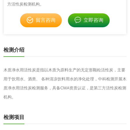
方活性炭检测机构。
留言咨询
立即咨询
水处理剂
水处理药剂检测
聚丙烯酰胺检测
检测介绍
铝酸钙检测
三氯异氰尿酸检测
木质净水用活性炭是指以木质为原料生产的无定形颗粒活性炭，主要
磷酸二氢铵检测
缓蚀阻垢剂检测
用于饮用水、酒类、 各种清凉饮料用水的净化处理，中科检测开展木
质净水用活性炭检测服务，具备CMA资质认证，是第三方活性炭检测
石灰检测
机构。
活性炭
检测项目
活性炭检测
煤质颗粒活性炭检