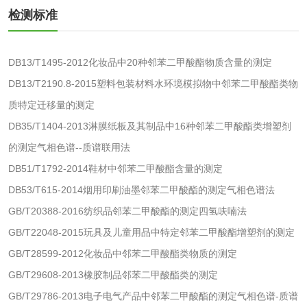
理检测
刺激试验
一次性使用卫生用
一次性使用卫生用
检测标准
品皮肤刺激试验
品皮肤变态反应试
一次性使用卫生用
DB13/T1495-2012化妆品中20种邻苯二甲酸酯物质含量的测定
验
品阴道黏膜刺激试
DB13/T2190.8-2015塑料包装材料水环境模拟物中邻苯二甲酸酯类物
轻工杂货
质特定迁移量的测定
验
DB35/T1404-2013淋膜纸板及其制品中16种邻苯二甲酸酯类增塑剂
玩具检测
除臭剂检测
的测定气相色谱--质谱联用法
电子烟检测
乳胶枕头检测
DB51/T1792-2014鞋材中邻苯二甲酸酯含量的测定
DB53/T615-2014烟用印刷油墨邻苯二甲酸酯的测定气相色谱法
玩具微生物检测
玩具微生物挑战性
GB/T20388-2016纺织品邻苯二甲酸酯的测定四氢呋喃法
GB/T22048-2015玩具及儿童用品中特定邻苯二甲酸酯增塑剂的测定
试验
儿童玩具检测
GB/T28599-2012化妆品中邻苯二甲酸酯类物质的测定
GB/T29608-2013橡胶制品邻苯二甲酸酯类的测定
服饰鞋包
GB/T29786-2013电子电气产品中邻苯二甲酸酯的测定气相色谱-质谱