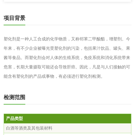
颜料油墨
项目背景
油墨检测
凹版油墨和柔印油
墨检测
陶瓷颜料检测
油墨成分分析
塑化剂是一种人工合成的化学物质，又称邻苯二甲酸酯，增塑剂。今
年来，有不少企业被曝光受塑化剂的污染，包括果汁饮品、罐头、果
玻璃画颜料检测
儿童水粉画颜料检
酱等食品。而塑化剂会对人体的生殖系统，免疫系统和消化系统带来
测
危害，长期大量摄取可能还会导致肝癌。因此，凡是与人们接触的可
水性印刷油墨检测
能含有塑化剂的产品或事物，有必须进行塑化剂检测。
油品
检测范围
油品检测
润滑油检测
产品类型
生物柴油检测
生物质燃料检测
白酒等酒类及其包装材料