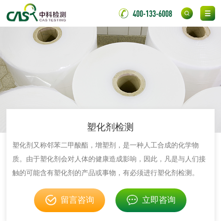
400-133-6008
有机肥检测
钾肥检测
磷酸肥料检测
化工试剂
乳酸钠检测
消泡剂检测
塑化剂检测
化工助剂检测
涂料助剂检测
塑化剂又称邻苯二甲酸酯，增塑剂，是一种人工合成的化学物
质。由于塑化剂会对人体的健康造成影响，因此，凡是与人们接
化工原料检测
化学品检测
触的可能含有塑化剂的产品或事物，有必须进行塑化剂检测。
工业用氯化铵检测
留言咨询
立即咨询