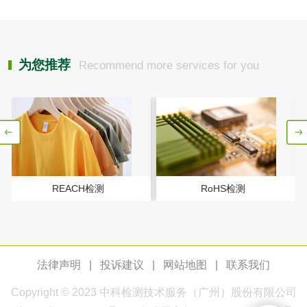
包装袋检测
纸制品
为您推荐
Recommend more services for you
纸巾纸检测
卫生纸检测
卫生纸原纸检测
口罩纸检测
一次性纸制品降解
擦手纸检测
REACH检测
RoHS检测
性能评价
瓦楞纸板检测
法律声明
|
投诉建议
|
网站地图
|
联系我们
生物相容性
Copyright © 2023
中科检测
技术服务（广州）股份有限公司