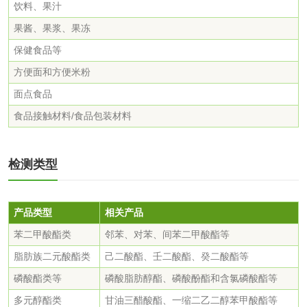
饮料、果汁
防冻液检测
润滑油运动粘度检
果酱、果浆、果冻
测
齿轮油检测
保健食品等
方便面和方便米粉
面点食品
食品接触材料/食品包装材料
食品接触
食品接触材料检测
奶嘴检测
检测类型
食品包装材料检测
餐具检测
产品类型
相关产品
食品包装用阻隔塑
食品包装用纸铝塑
苯二甲酸酯类
邻苯、对苯、间苯二甲酸酯等
脂肪族二元酸酯类
己二酸酯、壬二酸酯、癸二酸酯等
料袋检测
复合膜、袋检测
食品蒸煮复合膜、
磷酸酯类等
磷酸脂肪醇酯、磷酸酚酯和含氯磷酸酯等
多元醇酯类
甘油三醋酸酯、一缩二乙二醇苯甲酸酯等
袋检测