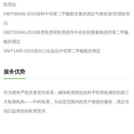
联用法
纺织品抗菌检测
蚊帐检测
GB/T30646-2014涂料中邻苯二甲酸酯含量的测定气相色谱/质谱联用
法
纺织品检测
纺织品禁限用物质
GB/T32440-2015鞋类鞋类和鞋类部件中存在的限量物质邻苯二甲酸
检测
AZO偶氮检测
童装检测
酯的测定
SN/T1495-2015进出口化妆品中邻苯二甲酸酯的测定
沙袋检测
服务优势
包装材料
包装重金属检测
塑料瓶密封性检测
作为拥有严格质量管控体系，确保检测报告的科学性和权威性的第三
方检测机构——中科检测，为全国范围内的用户便捷的服务，满足市
自封袋检测
塑料周转筐检测
场日益增加的检测需求。
塑料编织袋检测
手提纸袋检测