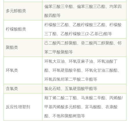
文体用品
偏苯三酸三辛酯、偏苯三酸三己酯、均苯四
多元醇酯类
酸四酯等
学生用品检测
文具检测
柠檬酸三乙酯、乙酰柠檬酸三乙酯、柠檬酸
柠檬酸酯类
三丁酯、乙酰柠檬酸三(2-乙基已)酯等
涂改液/修正液检测
学生书包/书袋检测
己二酸丙二醇聚酯、癸二酸丙二醇聚酯、邻
聚酯类
橡皮擦检测
学生书包检测
苯二甲酸聚酯等
环氧大豆油、环氧亚麻子油、环氧油酸丁
人造草坪检测
环氧类
酯、环氧硬脂酸辛酯、环氧化甘油三酸酯、
环氧四氢邻苯二甲酸二辛酯等
卫生用品
含氯类
氯化石蜡、五氯硬脂酸甲酯等
顺丁烯二酸二丁酯、马来酸二辛酯、丙烯酸/
卫生湿巾检测
普通湿巾检测
反应性增塑剂
甲基丙烯酸多元醇酯、富马酸酯、衣康酸
酯、不饱和聚酯树脂等
一次性卫生用品毒
卫生用品阴道黏膜