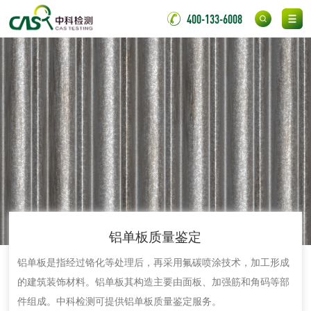
清洗剂检测
日化产品毒理检测
400-133-6008
洗手液检测
水处理剂
水处理药剂检测
聚丙烯酰胺检测
铝酸钙检测
三氯异氰尿酸检测
铝单板质量鉴定
磷酸二氢铵检测
缓蚀阻垢剂检测
铝单板是指经过铬化等处理后，再采用氟碳喷涂技术，加工形成
的建筑装饰材料。铝单板其构造主要由面板、加强筋和角码等部
石灰检测
件组成。中科检测可提供铝单板质量鉴定服务。