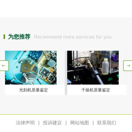
测
齿轮油检测
为您推荐
Recommend more services for you
食品接触
食品接触材料检测
奶嘴检测
食品包装材料检测
餐具检测
光刻机质量鉴定
干燥机质量鉴定
食品包装用阻隔塑
食品包装用纸铝塑
料袋检测
复合膜、袋检测
食品蒸煮复合膜、
袋检测
法律声明
|
投诉建议
|
网站地图
|
联系我们
文体用品