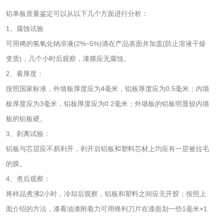
有机肥检测
钾肥检测
铝单板质量鉴定可以从以下几个方面进行分析：
1、腐蚀试验
磷酸肥料检测
可用稀的氢氧化钠溶液(2%~5%)滴在产品表面并加盖(防止溶液干燥
变质)，几个小时后观察，漆膜应无腐蚀。
化工试剂
2、看厚度：
按照国家标准，外墙板厚度应为4毫米，铝板厚度应为0.5毫米；内墙
乳酸钠检测
消泡剂检测
板厚度应为3毫米，铝板厚度应为0.2毫米；外墙板的铝板明显较内墙
板的铝板硬。
化工助剂检测
涂料助剂检测
3、剥离试验：
铝板与芯层应不易剥开，剥开后铝板和塑料芯材上均应有一层被拉毛
化工原料检测
化学品检测
的膜。
工业用氯化铵检测
4、煮后观察：
将样品煮沸2小时，冷却后观察，铝板和塑料之间应无开胶；按照上
颜料油墨
面介绍的方法，漆看油漆附着力可用锋利刀片在漆面划一些1毫米×1