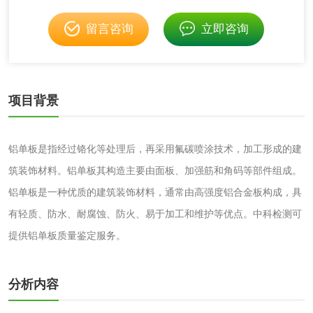
活性炭
留言咨询
立即咨询
活性炭检测
煤质颗粒活性炭检
测
脱硫脱硝活性炭检
煤质活性炭检测
项目背景
测
电厂水处理活性炭
木质活性炭检测
铝单板是指经过铬化等处理后，再采用氟碳喷涂技术，加工形成的建
检测
筑装饰材料。铝单板其构造主要由面板、加强筋和角码等部件组成。
木质净水用活性炭
铝单板是一种优质的建筑装饰材料，通常由高强度铝合金板构成，具
检测
有轻质、防水、耐腐蚀、防火、易于加工和维护等优点。中科检测可
农药肥料
提供铝单板质量鉴定服务。
肥料检测
微生物肥料检测
分析内容
化肥检测
微生物菌剂检测