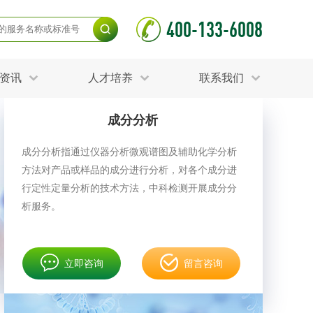
400-133-6008
资讯
人才培养
联系我们
成分分析
毒杀灭试验
食品接触材料检测
光伏检测
成分分析指通过仪器分析微观谱图及辅助化学分析
项检测
土壤养分检测
方法对产品或样品的成分进行分析，对各个成分进
护产品检测
可靠性测试
测
更多
行定性定量分析的技术方法，中科检测开展成分分
分分析化验
食品安全检测
析服务。
毒有害检测
洁净度检测
动场地检测
化妆品检测
立即咨询
留言咨询
水产品检测
水资源检测
射卫生检测
毒理检测