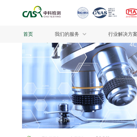
首页
我们的服务
行业解决方
生态环保
检测服务
工业材料
行业
土壤检测
美妆消毒
INDU
污水检测
石油化工
为全
轻工产品
评估调查
整体
制药医疗
电子电气
更多
建筑材料