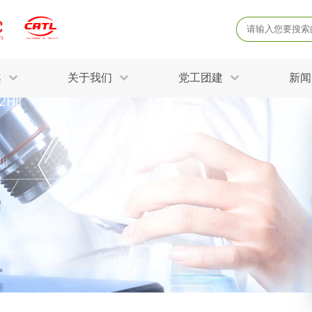
案
关于我们
党工团建
新闻
产品质量鉴定
病
解决方案
土壤氡检测
土壤常规五
固废危废鉴定
防
STRY SOLUTIONS
三废监测
电磁辐射检
土壤场地调查
成
球各产业提供一站式
生态环境检测
有
技术解决方案。
消毒检测备案
运
空气净化检测
涉
公共卫生检测
放