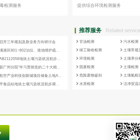
毒检测服务
提供综合环境检测服务
推荐服务
Related servic
甘油检测
污水检测
召开三年规划及新业务方向研讨会
竣工验收检测
土壤常规
湛江港宝满港区801~802泊位、港池维护疏浚工程环境影响评价第二次公示
环境检测
土壤养分
嘉禾望岗AB2112058地块土壤污染状况初步调查报告公示
固废检测
土壤检测
广州化学获广州分院“学习贯彻党的二十大精神知识竞赛”一等奖
危险废物鉴别
土壤氡检
广州国际航空产业科技创新城项目储备土地AB2909029、AB2909005地块土壤污染状况初步调查报告公示
水质检测
洁净室温
罗定市太平食品站地块土壤污染状况初步调查报告公示