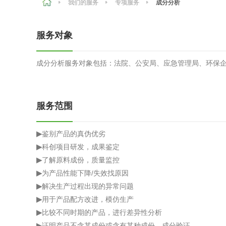
我们的服务
专项服务
成分分析
农副产品
咨询服务
质量鉴定
服务对象
卫生评价
更多
成分分析服务对象包括：法院、公安局、应急管理局、环保
专项服务
新能源
测绘测量
综合检测
服务范围
▶
鉴别产品的真伪优劣
更多
▶
科创项目研发，成果鉴定
▶
了解原料成份，质量监控
▶
为产品性能下降/失效找原因
▶
解决生产过程出现的异常问题
环保工程
▶
用于产品配方改进，模仿生产
▶
比较不同时期的产品，进行差异性分析
更多
▶
证明产品不含某成份或含有某种成份，成分验证