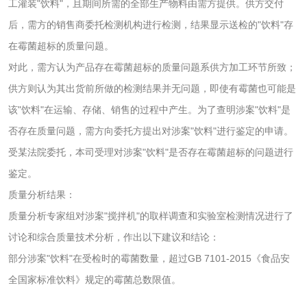
工灌装"饮料"，且期间所需的全部生产物料由需方提供。供方交付
学生用品检测
文具检测
后，需方的销售商委托检测机构进行检测，结果显示送检的"饮料"存
在霉菌超标的质量问题。
涂改液/修正液检测
学生书包/书袋检测
对此，需方认为产品存在霉菌超标的质量问题系供方加工环节所致；
供方则认为其出货前所做的检测结果并无问题，即使有霉菌也可能是
橡皮擦检测
学生书包检测
该"饮料"在运输、存储、销售的过程中产生。为了查明涉案"饮料"是
否存在质量问题，需方向委托方提出对涉案"饮料"进行鉴定的申请。
人造草坪检测
受某法院委托，本司受理对涉案"饮料"是否存在霉菌超标的问题进行
鉴定。
卫生用品
质量分析结果：
卫生湿巾检测
普通湿巾检测
质量分析专家组对涉案"搅拌机"的取样调查和实验室检测情况进行了
讨论和综合质量技术分析，作出以下建议和结论：
一次性卫生用品毒
卫生用品阴道黏膜
部分涉案"饮料"在受检时的霉菌数量，超过GB 7101-2015《食品安
全国家标准饮料》规定的霉菌总数限值。
理检测
刺激试验
一次性使用卫生用
一次性使用卫生用